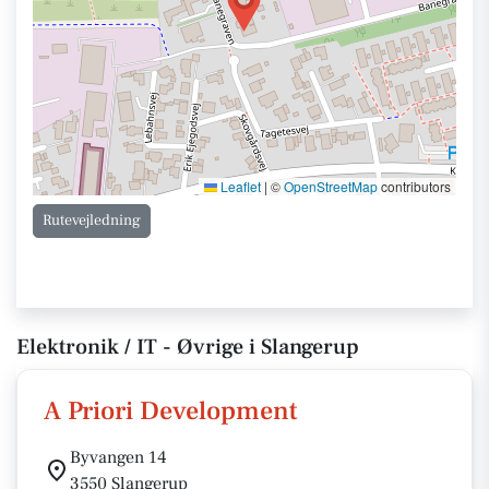
Leaflet
|
©
OpenStreetMap
contributors
Rutevejledning
Elektronik / IT - Øvrige i Slangerup
A Priori Development
Byvangen 14
3550 Slangerup