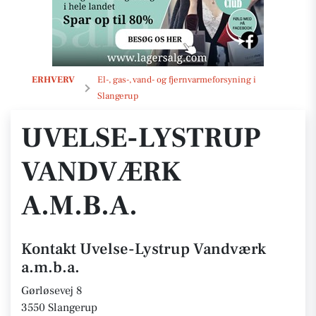
Uvelse-Lystrup Vandværk a.m.b.a.
ERHVERV
El-, gas-, vand- og fjernvarmeforsyning i
Slangerup
UVELSE-LYSTRUP
VANDVÆRK
A.M.B.A.
Kontakt Uvelse-Lystrup Vandværk
a.m.b.a.
Gørløsevej 8
3550 Slangerup