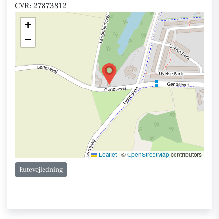
CVR: 27873812
+
−
Leaflet
|
©
OpenStreetMap
contributors
Rutevejledning