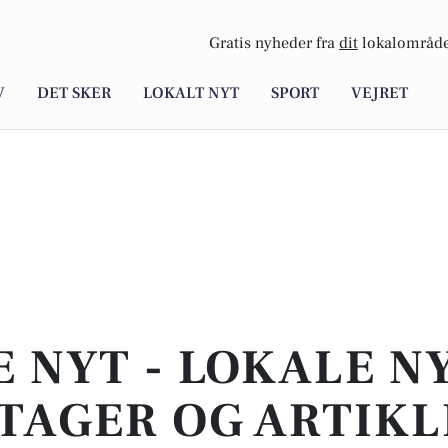
Gratis nyheder fra
dit
lokalområde
V
DET SKER
LOKALT NYT
SPORT
VEJRET
E NYT - LOKALE N
TAGER OG ARTIKL