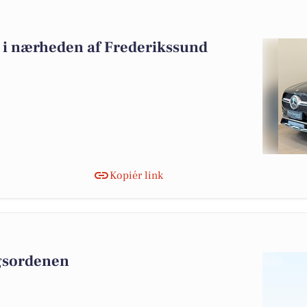
lg i nærheden af Frederikssund
Kopiér link
agsordenen