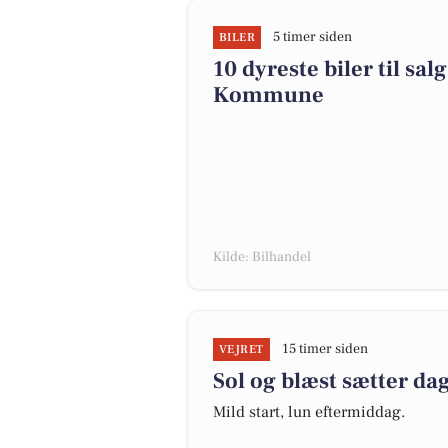
5 timer siden
BILER
10 dyreste biler til sa
Kommune
Kilde: Bilhandel
15 timer siden
VEJRET
Sol og blæst sætter d
Mild start, lun eftermiddag.