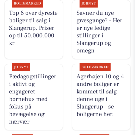
BOLIGMARKED
JOBNYT
Top 6 over dyreste
Savner du nye
boliger til salg i
græsgange? - Her
Slangerup. Priser
er nye ledige
op til 50.000.000
stillinger i
kr
Slangerup og
omegn
JOBNYT
BOLIGMARKED
Pædagogstillinger
Agerhøjen 10 og 4
i aktivt og
andre boliger er
engageret
kommet til salg
børnehus med
denne uge i
fokus på
Slangerup - se
bevægelse og
boligerne her.
nærvær