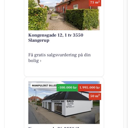
2
75 m
Kongensgade 12, 1 tv 3550
Slangerup
Få gratis salgsvurdering på din
bolig ›
-100.000 kr
1.995.000 kr
2
50 m