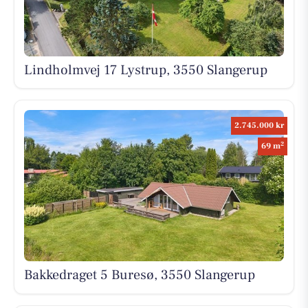
Lindholmvej 17 Lystrup, 3550 Slangerup
2.745.000 kr
2
69 m
Bakkedraget 5 Buresø, 3550 Slangerup