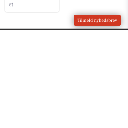
et
Tilmeld nyhedsbrev
VORES
Slangerup
OM VORES DIGITAL
Om os
For annoncører
Vilkår og Privatlivspolitik
Kontakt VORES Digital