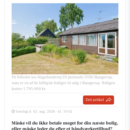
På billedet ses Slagslundevej 20 Jørlunde 3550 Slangerup,
som er en af de billigste boliger til salg i Slangerup. Boligen
koster 1.795.000 kr.
Del artikel
Søndag d. 02. aug. 2026 - kl. 10:02
Måske vil du ikke betale meget for din næste bolig,
eller måske leder du efter et håndværkertilbud?