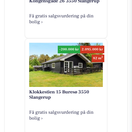
Kongensgade 26 3550 Slangerup
Få gratis salgsvurdering på din
bolig ›
-200.000 kr
2.095.000 kr
2
82 m
Klokkestien 15 Buresø 3550
Slangerup
Få gratis salgsvurdering på din
bolig ›