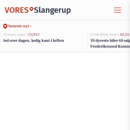
VORES
Slangerup
Seneste nyt ›
15 timer siden |
VEJRET
07-08-2026 14:16 |
BILER
Sol over dagen, kølig kant i luften
10 dyreste biler til sa
Frederikssund Kom