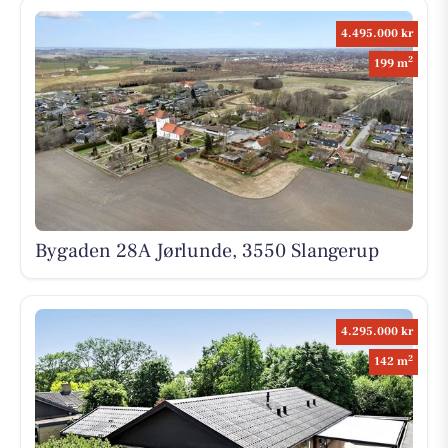
4.495.000 kr
2
199 m
Bygaden 28A Jørlunde, 3550 Slangerup
4.295.000 kr
2
142 m