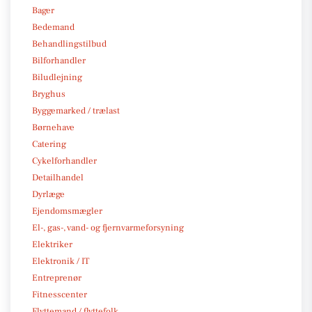
Bager
Bedemand
Behandlingstilbud
Bilforhandler
Biludlejning
Bryghus
Byggemarked / trælast
Børnehave
Catering
Cykelforhandler
Detailhandel
Dyrlæge
Ejendomsmægler
El-, gas-, vand- og fjernvarmeforsyning
Elektriker
Elektronik / IT
Entreprenør
Fitnesscenter
Flyttemand / flyttefolk