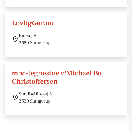
LovligGør.nu
Kærvej 5
3550 Slangerup
mbc-tegnestue v/Michael Bo
Christoffersen
Sundbylillevej 3
3550 Slangerup