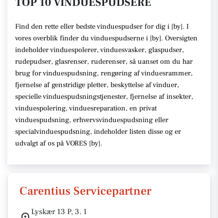
TOP 10 VINDUESPUDSERE
Find den rette
eller bedste vinduespudser
for dig i [
by
]. I
vores overblik finder du vinduespudserne i [
by
].
Oversigten
indeholder vinduespolerer, vinduesvasker, glaspudser,
rudepudser, glasrenser, ruderenser,
så uanset om du har
brug for vinduespudsning, rengøring af vinduesrammer,
fjernelse af genstridige pletter, beskyttelse af vinduer,
specielle vinduespudsningstjenester, fjernelse af insekter,
vinduespolering, vinduesreparation, en privat
vinduespudsning, erhvervsvinduespudsning eller
specialvinduespudsning,
indeholder listen disse
og er
udvalgt af os på VORES [
by
]
.
Carentius Servicepartner
Lyskær 13 P, 3. 1