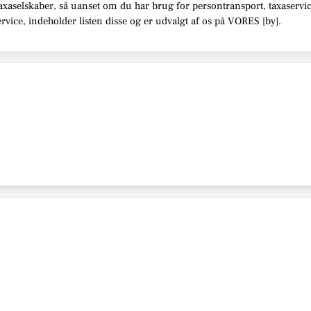
taxaselskaber,
så uanset om du har brug for persontransport, taxaservic
ervice,
indeholder listen disse
og er udvalgt af os på VORES [
by
]
.