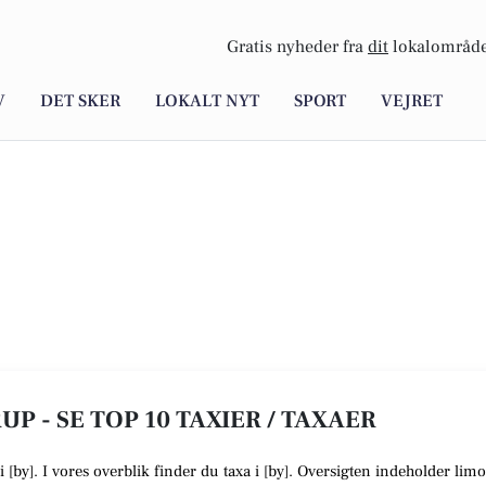
Gratis nyheder fra
dit
lokalområde
V
DET SKER
LOKALT NYT
SPORT
VEJRET
UP - SE TOP 10 TAXIER / TAXAER
i [
by
]. I vores overblik finder du taxa i [
by
].
Oversigten indeholder limo