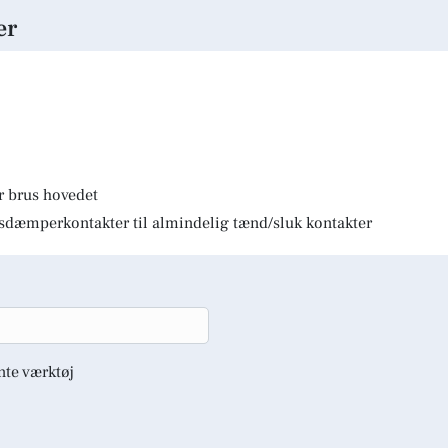
er
r brus hovedet
lysdæmperkontakter til almindelig tænd/sluk kontakter
nte værktøj