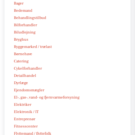
Bager
Bedemand
Behandlingstilbud
Bilforhandler
Biludlejning
Bryghus
Byggemarked / trælast
Børnehave
Catering
Cykelforhandler
Detailhandel
Dyrlæge
Ejendomsmægler
El-, gas-, vand- og fjernvarmeforsyning
Elektriker
Elektronik / IT
Entreprenør
Fitnesscenter
Flyttemand / flyttefolk