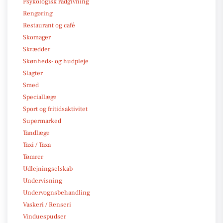
Psykologisk rådgivning
Rengøring
Restaurant og café
Skomager
Skrædder
Skønheds- og hudpleje
Slagter
Smed
Speciallæge
Sport og fritidsaktivitet
Supermarked
Tandlæge
Taxi / Taxa
Tømrer
Udlejningselskab
Undervisning
Undervognsbehandling
Vaskeri / Renseri
Vinduespudser