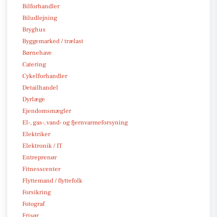
Bilforhandler
Biludlejning
Bryghus
Byggemarked / trælast
Børnehave
Catering
Cykelforhandler
Detailhandel
Dyrlæge
Ejendomsmægler
El-, gas-, vand- og fjernvarmeforsyning
Elektriker
Elektronik / IT
Entreprenør
Fitnesscenter
Flyttemand / flyttefolk
Forsikring
Fotograf
Frisør