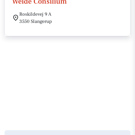
Weide Consilium
Roskildevej 9 A
3550 Slangerup